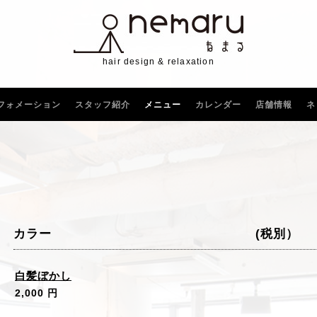
hair design & relaxation
フォメーション
スタッフ紹介
メニュー
カレンダー
店舗情報
ネ
カラー (税別）
白髪ぼかし
2,000 円