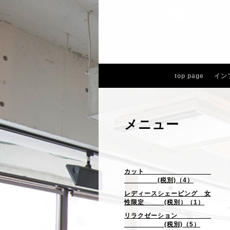
top page
イン
メニュー
カット
(税別)（4）
レディースシェービング 女
性限定 (税別）（1）
リラクゼーション
(税別)（5）